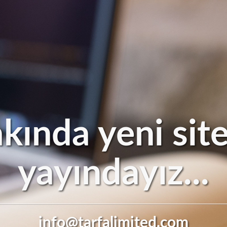
kında yeni site
yayındayız...
info@tarfalimited.com